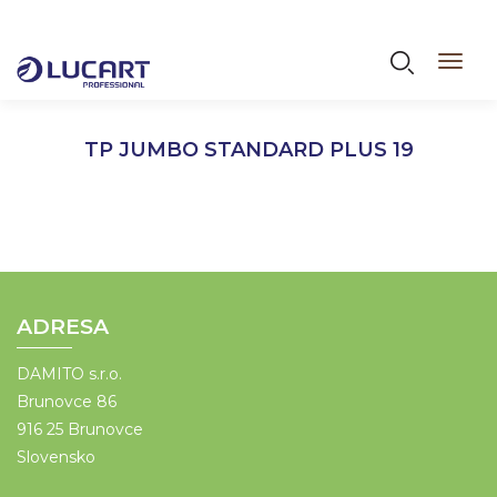
Skočiť
na
Vyhľadáva
Toggl
hlavný
navig
obsah
TP JUMBO STANDARD PLUS 19
ADRESA
DAMITO s.r.o.
Brunovce 86
916 25 Brunovce
Slovensko