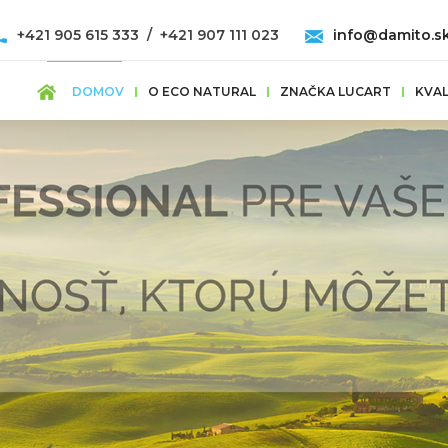
+421 905 615 333 / +421 907 111 023
info@damito.s
DOMOV
O ECO NATURAL
ZNAČKA LUCART
KVAL