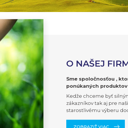
O NAŠEJ FIR
Sme spoločnosťou , ktor
ponúkaných produktov a
Kedže chceme byť silným
zákazníkov tak aj pre na
starostlivému výberu dodá
ZOBRAZIŤ VIAC