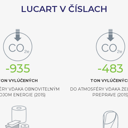
LUCART V ČÍSLACH
-935
-483
TON VYLÚČENÝCH
TON VYLÚČENÝC
ÉRY VĎAKA OBNOVITEĽNÝM
DO ATMOSFÉRY VĎAKA ŽE
JOM ENERGIE (2015)
PREPRAVE (2015