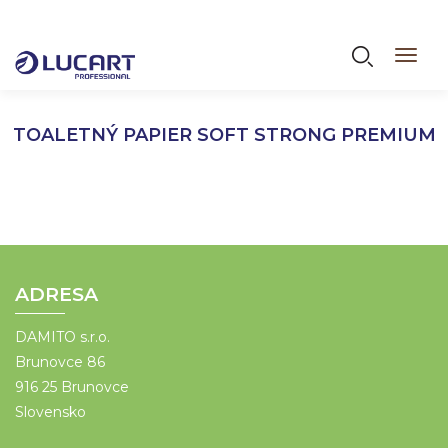
Skočiť
na
Vyhľadáva
Toggl
hlavný
navig
obsah
TOALETNÝ PAPIER SOFT STRONG PREMIUM
ADRESA
DAMITO s.r.o.
Brunovce 86
916 25 Brunovce
Slovensko